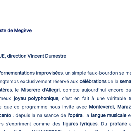
tiste de Megève
 direction Vincent Dumestre
d’ornementations improvisées
, un simple faux-bourdon se 
ongtemps exclusivement réservé aux
célébrations
de la
semai
tères
, le
Miserere d’Allegri
, compte aujourd’hui encore p
ameux
joyau polyphonique
, c’est en fait à une véritable
que que ce programme nous invite avec
Monteverdi, Maraz
icento
: depuis la naissance de
l’opéra
, la
langue musicale
e
urs s’expriment comme des
figures lyriques
. Du
profane
a