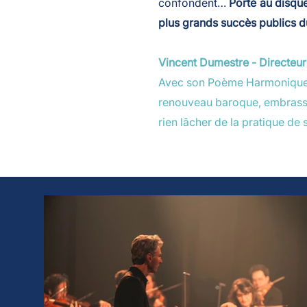
confondent…
Porté au disq
plus grands succès publics
Vincent Dumestre - Directeur
Avec son Poème Harmonique, Vi
renouveau baroque, embrassan
rien lâcher de la pratique de 