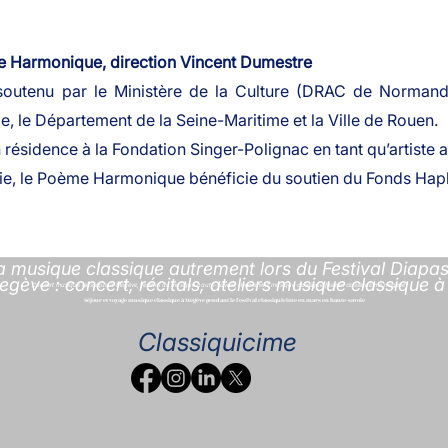
 Harmonique, direction Vincent Dumestre
utenu par le Ministère de la Culture (DRAC de Normandie
, le Département de la Seine-Maritime et la Ville de Rouen.
ésidence à la Fondation Singer-Polignac en tant qu’artiste a
ie, le Poème Harmonique bénéficie du soutien du Fonds Hapl
a musique classique autrement lors du Festival Diap
egève : concert, récitals, ateliers musique classique
Concert musique classique à Megève, festival de musique haute-savoie, événement musique classique festival classiquicime megève
Séjour et voyage musique classique à Megève pendant le festival classiquicime en mars en haute-savoie
Classiquicime