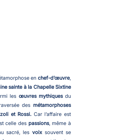
métamorphose en
chef-d’œuvre
,
ne sainte à la Chapelle Sixtine
armi les
œuvres mythiques
du
 traversée des
métamorphoses
zoli et Rossi.
Car l’affaire est
st celle des
passions
, même à
u sacré, les
voix
souvent se