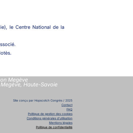
), le Centre National de la
ssocié.
otès.
ason Megève
 à Megève, Haute-Savoie
Site conçu par Hopscotch Congrès / 2025
Contact
FAQ
Politique de gestion des cookies
Conditions générales d'utilisation
Mentions légales
Politique de confidentialité