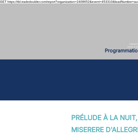
GET https://tbl.tradedoubler.com/report?organization=2408652&event=453310&leadNumber=au
Festival 
Écurie, le 
Programmatio
PRÉLUDE À LA NUIT,
MISERERE D'ALLEGR