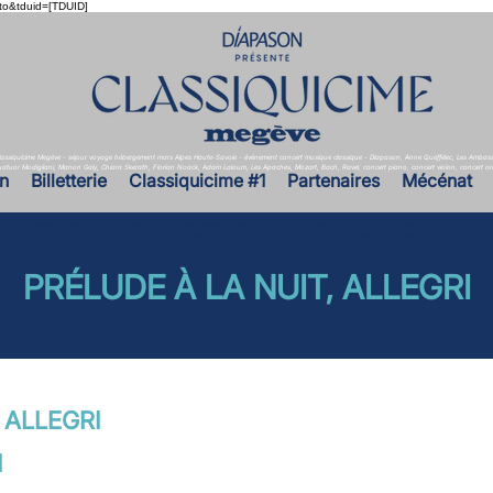
to&tduid=[TDUID]
Classiquicime Megève - séjour voyage hébergement mars Alpes Haute-Savoie - événement concert musique classique - Diapason, Anne Queffélec, Les Ambas
Quatuor Modigliani, Manon Galy, Chiara Skerath, Florian Noack, Adam Laloum, Les Apaches, Mozart, Bach, Ravel, concert piano, concert violon, concert orch
n
Billetterie
Classiquicime #1
Partenaires
Mécénat
Concert musique classique à Megève - Festival à Megève - Classiquicime - séjour et voyage en mars en haute-savoie dans les alpes au pied du mont-blanc
Découvrez la musique classique comme jamais lors du festival classiquicime megève et profitez de concerts grandioses et de récitals intimistes
PRÉLUDE À LA NUIT, ALLEGRI
 ALLEGRI
I