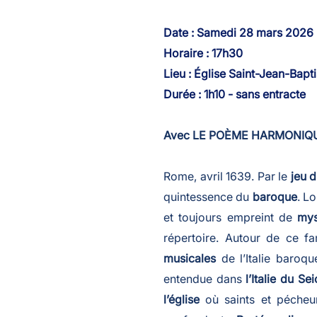
Date : Samedi 28 mars 2026
Horaire : 17h30
Lieu : Église Saint-Jean-Bap
Durée : 1h10 - sans entracte
Avec LE POÈME HARMONIQUE,
Rome, avril 1639. Par le
jeu 
quintessence du
baroque
. L
et toujours empreint de
mys
répertoire. Autour de ce f
musicales
de l’Italie baro
entendue dans
l’Italie du Se
l’église
où saints et péche