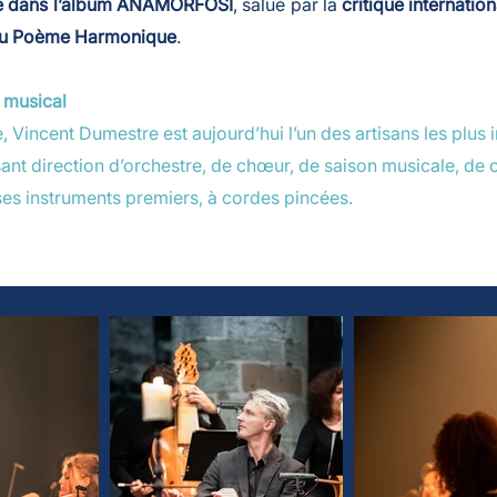
ue dans l’album ANAMORFOSI
, salué par la
critique internatio
 du Poème Harmonique
.​
 musical
ncent Dumestre est aujourd’hui l’un des artisans les plus i
t direction d’orchestre, de chœur, de saison musicale, de c
ses instruments premiers, à cordes pincées.