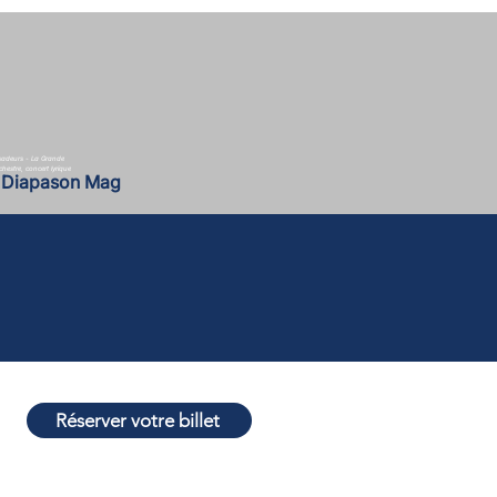
sadeurs - La Grande
estre, concert lyrique
Diapason Mag
Réserver votre billet