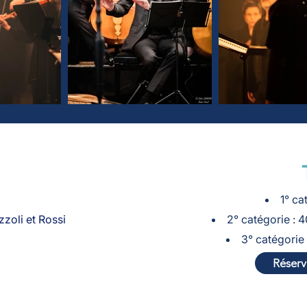
1° ca
zoli et Rossi
2° catégorie : 
3° catégorie :
Réserve